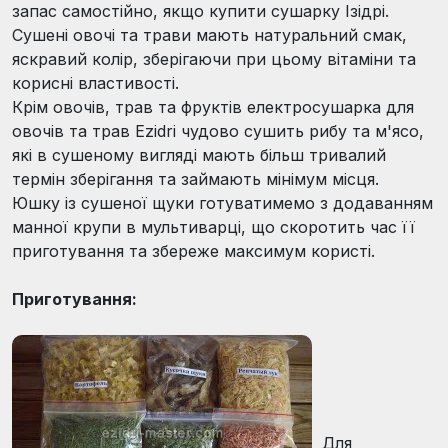
запас самостійно, якщо купити сушарку Ізідрі.
Сушені овочі та трави мають натуральний смак,
яскравий колір, зберігаючи при цьому вітаміни та
корисні властивості.
Крім овочів, трав та фруктів електросушарка для
овочів та трав Ezidri чудово сушить рибу та м'ясо,
які в сушеному вигляді мають більш тривалий
термін зберігання та займають мінімум місця.
Юшку із сушеної щуки готуватимемо з додаванням
манної крупи в мультиварці, що скоротить час її
приготування та збереже максимум користі.
Приготування:
Для