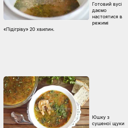
Готовий вусі
даємо
настоятися в
режимі
«Підігріву» 20 хвилин.
Юшку з
сушеної щуки