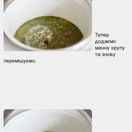
Тепер
додаємо
манну крупу
та знову
перемішуємо.