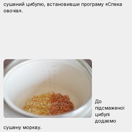
сушений цибулю, встановивши програму «Спека
овочів».
До
підсмаженої
цибулі
додаємо
сушену моркву.