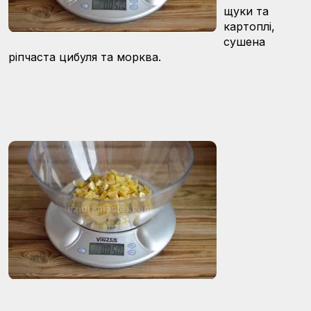
щуки та
картоплі,
сушена
ріпчаста цибуля та морква.