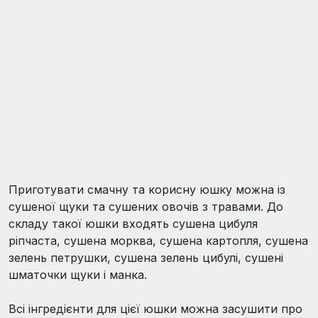
Приготувати смачну та корисну юшку можна із
сушеної щуки та сушених овочів з травами. До
складу такої юшки входять сушена цибуля
ріпчаста, сушена морква, сушена картопля, сушена
зелень петрушки, сушена зелень цибулі, сушені
шматочки щуки і манка.
Всі інгредієнти для цієї юшки можна засушити про