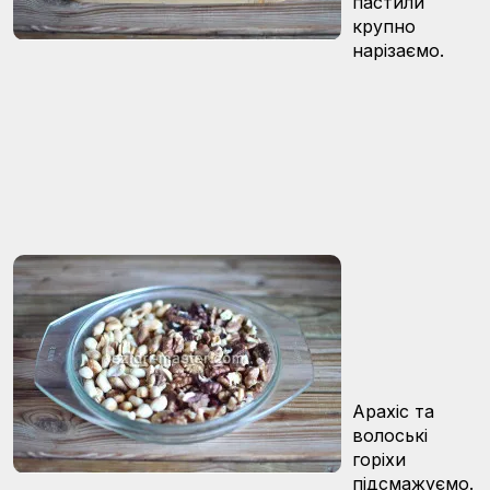
пастили
крупно
нарізаємо.
Арахіс та
волоські
горіхи
підсмажуємо.