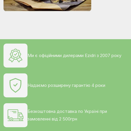
Ми є офіційними дилерами Ezidri з 2007 року
Надаємо розширену гарантію 4 роки
Безкоштовна доставка по Україні при
замовленні від 2 500грн