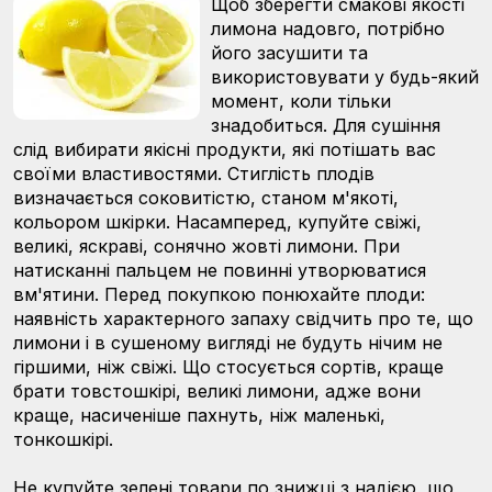
Щоб зберегти смакові якості
лимона надовго, потрібно
його засушити та
використовувати у будь-який
момент, коли тільки
знадобиться. Для сушіння
слід вибирати якісні продукти, які потішать вас
своїми властивостями. Стиглість плодів
визначається соковитістю, станом м'якоті,
кольором шкірки. Насамперед, купуйте свіжі,
великі, яскраві, сонячно жовті лимони. При
натисканні пальцем не повинні утворюватися
вм'ятини. Перед покупкою понюхайте плоди:
наявність характерного запаху свідчить про те, що
лимони і в сушеному вигляді не будуть нічим не
гіршими, ніж свіжі. Що стосується сортів, краще
брати товстошкірі, великі лимони, адже вони
краще, насиченіше пахнуть, ніж маленькі,
тонкошкірі.
Не купуйте зелені товари по знижці з надією, що