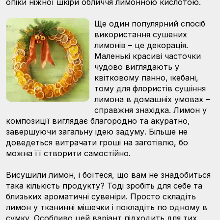
опіки ніжної шкіри обличчя лимонною кислотою.
Ще один популярний спосіб
використання сушених
лимонів – це декорація.
Маленькі красиві часточки
чудово виглядають у
квітковому панно, ікебані,
тому для флористів сушіння
лимона в домашніх умовах –
справжня знахідка. Лимон у
композиції виглядає благородно та акуратно,
завершуючи загальну ідею задуму. Більше не
доведеться витрачати гроші на заготівлю, бо
можна її створити самостійно.
Висушили лимон, і боїтеся, що вам не знадобиться
така кількість продукту? Тоді зробіть для себе та
близьких ароматичні сувеніри. Просто складіть
лимон у тканинні мішечки і покладіть по одному в
сумку. Особливо цей варіант підходить для тих,