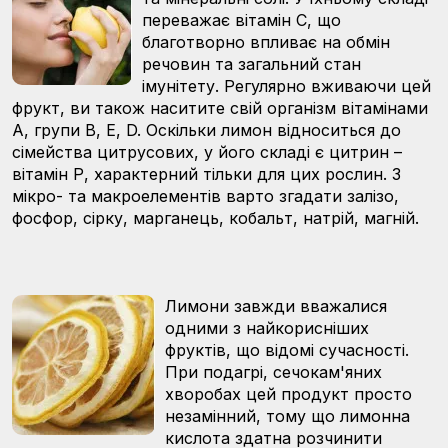
переважає вітамін С, що
благотворно впливає на обмін
речовин та загальний стан
імунітету. Регулярно вживаючи цей
фрукт, ви також наситите свій організм вітамінами
А, групи В, Е, D. Оскільки лимон відноситься до
сімейства цитрусових, у його складі є цитрин –
вітамін Р, характерний тільки для цих рослин. З
мікро- та макроелементів варто згадати залізо,
фосфор, сірку, марганець, кобальт, натрій, магній.
Лимони завжди вважалися
одними з найкорисніших
фруктів, що відомі сучасності.
При подагрі, сечокам'яних
хворобах цей продукт просто
незамінний, тому що лимонна
кислота здатна розчинити