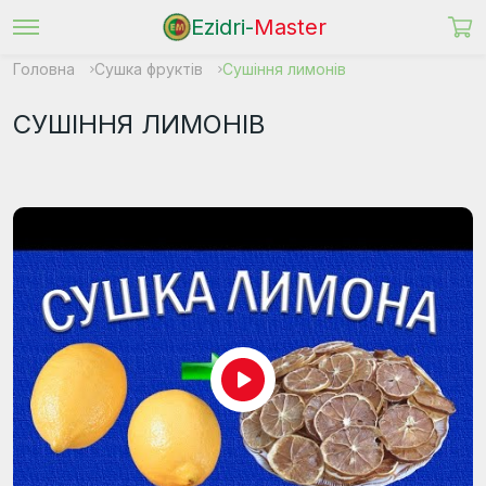
Ezidri-
Master
Головна
Сушка фруктів
Сушіння лимонів
СУШІННЯ ЛИМОНІВ