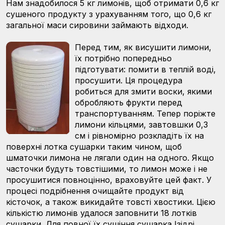
Нам знадобилося 5 кг лимонів, щоб отримати 0,6 кг
сушеного продукту з урахуванням того, що 0,6 кг
загальної маси сировини займають відходи.
Перед тим, як висушити лимони,
їх потрібно попередньо
підготувати: помити в теплій воді,
просушити. Ця процедура
робиться для змити воски, якими
обробляють фрукти перед
транспортуванням. Тепер поріжте
лимони кільцями, завтовшки 0,3
см і рівномірно розкладіть їх на
поверхні лотка сушарки таким чином, щоб
шматочки лимона не лягали один на одного. Якщо
часточки будуть товстішими, то лимон може і не
просушитися повноцінно, враховуйте цей факт. У
процесі подрібнення очищайте продукт від
кісточок, а також викидайте товсті хвостики. Цією
кількістю лимонів удалося заповнити 18 лотків
сушарки. Для повної їх сушіння сушарка Ізідрі