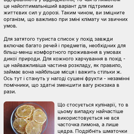
це найоптимальніший варіант для підтримки
життєвих сил у дорозі. Таким чином, ви зміцните
організм, що важливо при зміні клімату чи звичних
умов.
Для затятого туриста список у похід завжди
включає багато речей і предметів, необхідних для
більш-менш комфортного проживання в умовах
дикої природи. Для кожного харчування в похід -
це найважливіша частина розкладу, як правило,
займає вона найбільше місця і важить стільки ж.
Ось тут і стануть у нагоді сушені фрукти - незамінні
помічники, що здатні зменшити вагу рюкзака в
рази.
Що стосується кулінарії, то в
цьому випадку найчастіше
використовується не вся
часточка лимона, а лише
цедра. Подрібніть шматочки