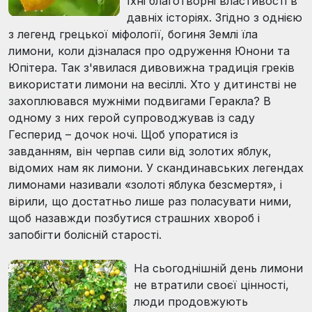
їхні благотворні властивості в
давніх історіях. Згідно з однією
з легенд грецької міфології, богиня Землі їла
лимони, коли дізналася про одруження Юнони та
Юпітера. Так з'явилася дивовижна традиція греків
використати лимони на весіллі. Хто у дитинстві не
захоплювався мужніми подвигами Геракла? В
одному з них герой супроводжував із саду
Гесперид – дочок ночі. Щоб упоратися із
завданням, він черпав сили від золотих яблук,
відомих нам як лимони. У скандинавських легендах
лимонами називали «золоті яблука безсмертя», і
вірили, що достатньо лише раз поласувати ними,
щоб назавжди позбутися страшних хвороб і
запобігти болісній старості.
На сьогоднішній день лимони
не втратили своєї цінності,
люди продовжують