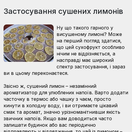
Застосування сушених лимонів
Ну що такого гарного у
висушеному лимоні? Може
на перший погляд здатися,
що цей сухофрукт особливо
нічим не відрізняється, а
насправді має широкий
спектр застосування, і зараз
ви в цьому переконаєтеся.
Звісно ж, сушений лимон – незамінний
ароматизатор для улюблених напоїв. Варто додати
часточку в термос або чашку з чаєм, просто
кинути в холодну воду, і ви отримаєте цікавий
смак та аромат, значно урізноманітнивши якість
звичних напоїв. Якщо вам доводиться часто
залишати будинок або вас періодично
відправляють у відрядження, то чай із лимоном –