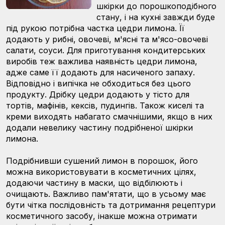
шкірки до порошкоподібного
стану, і на кухні завжди буде
під рукою потрібна частка цедри лимона. Її
додають у рибні, овочеві, м'ясні та м'ясо-овочеві
салати, соуси. Для приготування кондитерських
виробів теж важлива наявність цедри лимона,
адже саме її додають для насиченого запаху.
Відповідно і випічка не обходиться без цього
продукту. Дрібку цедри додають у тісто для
тортів, мафінів, кексів, пудингів. Також киселі та
креми виходять набагато смачнішими, якщо в них
додали невелику частину подрібненої шкірки
лимона.
Подрібнивши сушений лимон в порошок, його
можна використовувати в косметичних цілях,
додаючи частину в маски, що відбілюють і
очищають. Важливо пам'ятати, що в усьому має
бути чітка послідовність та дотримання рецептури
косметичного засобу, інакше можна отримати