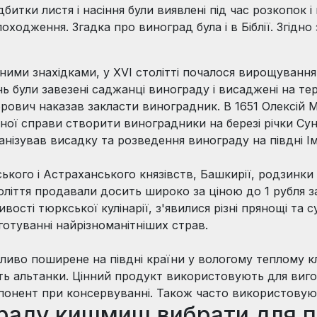
дбитки листя і насіння були виявлені під час розкопок
оходження. Згадка про виноград була і в Біблії. Згідн
чними знахідками, у XVI столітті почалося вирощуванн
нь були завезені саджанці винограду і висаджені на тер
ович наказав закласти виноградник. В 1651 Олексій
ої справи створити виноградники на березі річки Сунж
анізував висадку та розведення винограду на півдні Імп
ського і Астраханського князівств, Башкирії, родзинк
століття продавали досить широко за ціною до 1 рубля
вості тюркської кулінарії, з'явилися різні прянощі та 
отуванні найрізноманітніших страв.
ливо поширене на півдні країни у вологому теплому кл
ть альтанки. Цінний продукт використовують для виг
мпонент при консервуванні. Також часто використовую
граду кишмиш вибрати для 