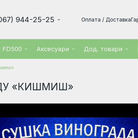
067) 944-25-25
Оплата / Доставка
Га
r FD500
Аксесуари
Дод. товари
ишмиш»
ДУ «КИШМИШ»