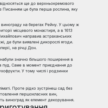
 і відносяться ще до верхньокремового
о з Писанням це була перша рослина, яку
я винограду на берегах Рейну. У цьому ж
иторії місцевого монастиря, а в 1613
 Михайлович направив астраханських
і, де були виявлені дикорослі ягоди.
ерії, на річці Дон.
и набули значно більшого поширення в
 за пуд. Саме в момент приєднання до
сухофрукти. У тому числі і родзинки
іматі. Проте рідко зустрінеш сад без
отовлення першокласних вин,
ть виноград як елемент декорування.
приготування