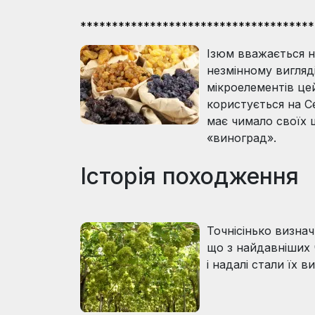
*************************************
Ізюм вважається н
незмінному вигляді
мікроелементів це
користується на С
має чимало своїх 
«виноград».
Історія походження
Точнісінько визна
що з найдавніших 
і надалі стали їх 