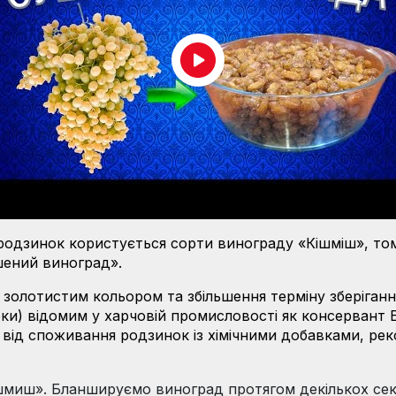
дзинок користується сорти винограду «Кішміш», тому 
ушений виноград».
 золотистим кольором та збільшення терміну зберіган
рки) відомим у харчовій промисловості як консервант Е
 від споживання родзинок із хімічними добавками, ре
шмиш». Бланшируємо виноград протягом декількох сек