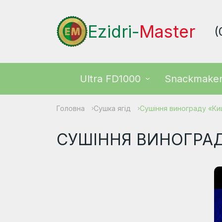
Ezidri-
Master
(
Ultra FD1000
Snackmake
Головна
Сушка ягід
Сушіння винограду «К
СУШІННЯ ВИНОГРА