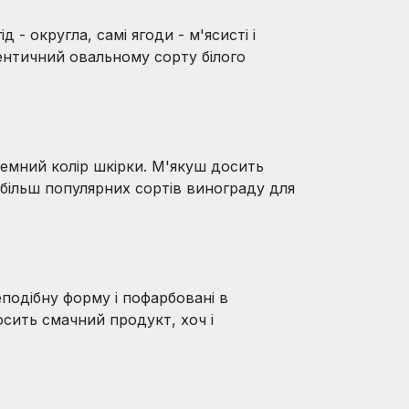
 - округла, самі ягоди - м'ясисті і
ентичний овальному сорту білого
емний колір шкірки. М'якуш досить
йбільш популярних сортів винограду для
еподібну форму і пофарбовані в
осить смачний продукт, хоч і