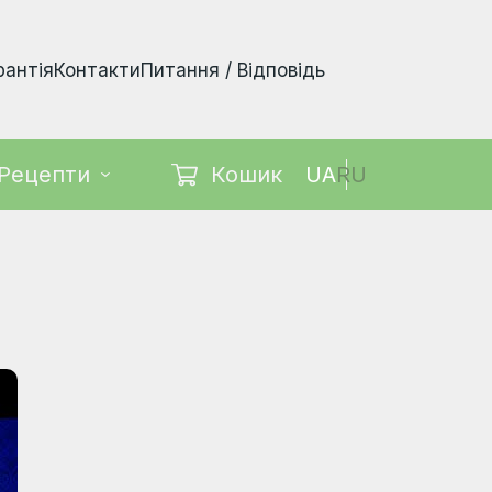
рантія
Контакти
Питання / Відповідь
Кошик
UA
RU
Рецепти