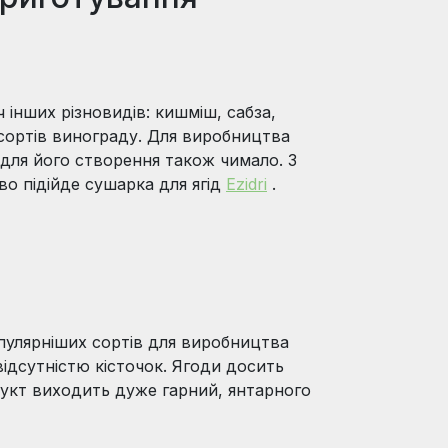
 інших різновидів: кишміш, сабза,
 сортів винограду. Для виробництва
 для його створення також чимало. З
о підійде сушарка для ягід
Ezidri
.
популярніших сортів для виробництва
відсутністю кісточок. Ягоди досить
дукт виходить дуже гарний, янтарного