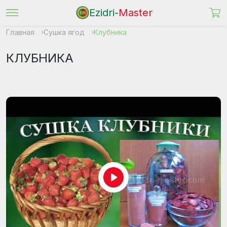
Ezidri-
Master
Главная
Сушка ягод
Клубника
КЛУБНИКА