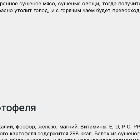
ренное сушеное мясо, сушеные овощи, тогда получитс
асно утолит голод, и с горячим чаем будет превосход
ртофеля
лий, фосфор, железо, магний. Витамины: E, D, P С, РР
ого картофеля содержится 298 ккал. Белок из сушеног