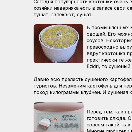
Сегодня популярность картошки очень в
хозяйки наверняка есть в запасе свои 
тушат, запекают, сушат.
В промышленных м
овощей. Его можно
соусов. Некоторы
превосходно выруч
вдруг картошка п
практически те же
Ezidri, то сушены
Давно всю прелесть сушеного картофеля
туристов. Незаменим картофель для пер
поход килограммы клубней. И сушеная 
Перед тем, как пр
готовить блюда. О
совсем такой, как
Многие любители п