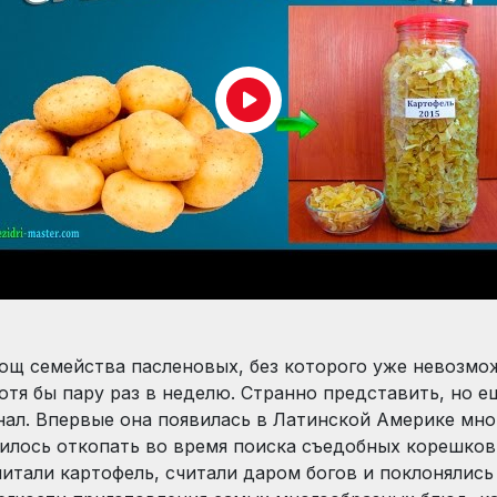
вощ семейства пасленовых, без которого уже невозмо
отя бы пару раз в неделю. Странно представить, но ещ
нал. Впервые она появилась в Латинской Америке мно
илось откопать во время поиска съедобных корешков 
тали картофель, считали даром богов и поклонялись 