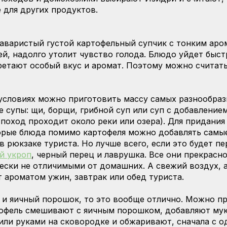
е для других продуктов.
наваристый густой картофельный супчик с тонким аро
ей, надолго утолит чувство голода. Блюдо уйдет быст
етают особый вкус и аромат. Поэтому можно считать
условиях можно приготовить массу самых разнообраз
 супы: щи, борщи, грибной суп или суп с добавлением
поход проходит около реки или озера). Для придания
орые блюда помимо картофеля можно добавлять самые
 в рюкзаке туриста. Но лучше всего, если это будет п
й укроп
, черный перец и лаврушка. Все они прекрасн
ески не отличимыми от домашних. А свежий воздух, 
 ароматом ужин, завтрак или обед туриста.
 и яичный порошок, то это вообще отлично. Можно п
офель смешивают с яичным порошком, добавляют муку
 или руками на сковородке и обжаривают, сначала с о