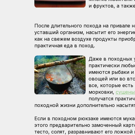
и фруктов, а такж
После длительного похода на привале 
уставший организм, насытит его энерги
как на свежем воздухе продукты приобр
практичная еда в поход.
Даже в походных 
практически любые
имеются рыбаки и 
овощей или во вт
все, которые есть
морковки,
сушены
получатся практич
походной жизни дополнительно насытят
Если в походном рюкзаке имеются мука
этого предварительно замоченный карт
тесто, солят, разравнивают его ложкой