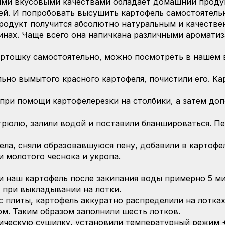
ими вкусовыми качествами обладает домашний продук
й. И попробовать высушить картофель самостоятельн
продукт получится абсолютно натуральным и качестве
инах. Чаще всего она напичкана различными ароматиз
артошку самостоятельно, можно посмотреть в нашем 
льно вымытого красного картофеля, почистили его. К
 при помощи картофелерезки на столбики, а затем до
трюлю, залили водой и поставили бланшироваться. 
ела, сняли образовавшуюся пену, добавили в картофе
и молотого чеснока и укропа.
 наш картофель после закипания воды примерно 5 мин
 при выкладывании на лотки.
 плиты, картофель аккуратно распределили на лотка
м. Таким образом заполнили шесть лотков.
ическую сушилку, установили температурный режим +