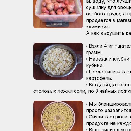
выводу, что лучш
сушилку для овоще
особого труда, а 
продается в магаз
«химией».
А как высушить к
Взяли 4 кг тщате
•
грамм.
Нарезали клубни
•
кубики.
Поместили в кас
•
картофель.
Когда вода закип
•
столовых ложки соли, по 3 чайных ложк
Мы бланшировали
•
просто развалится
Сняли кастрюлю с
•
продукта на каждо
Включили электр
•