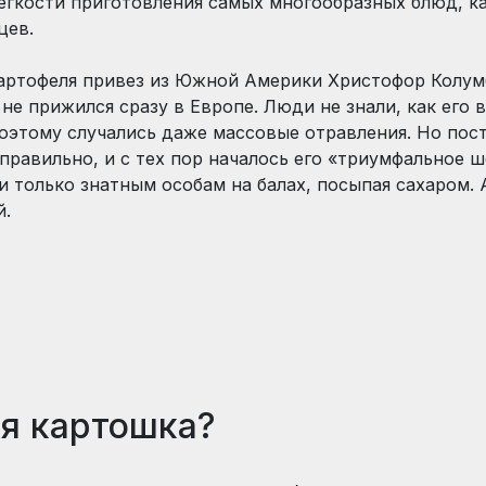
легкости приготовления самых многообразных блюд, к
цев.
картофеля привез из Южной Америки Христофор Колум
не прижился сразу в Европе. Люди не знали, как его 
оэтому случались даже массовые отравления. Но пост
правильно, и с тех пор началось его «триумфальное 
 только знатным особам на балах, посыпая сахаром. 
й.
я картошка?