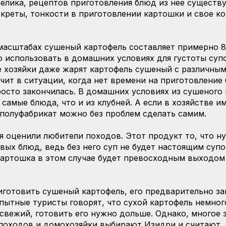
елика, рецептов приготовления блюд из нее существу
секреты, тонкости в приготовлении картошки и свое к
асштабах сушеный картофель составляет примерно 8
 использовать в домашних условиях для густоты суп
е хозяйки даже жарят картофель сушеный с различны
ит в ситуации, когда нет времени на приготовление 
росто закончилась. В домашних условиях из сушеного
 самые блюда, что и из клубней. А если в хозяйстве 
й полуфабрикат можно без проблем сделать самим.
 оценили любители походов. Этот продукт то, что ну
вых блюд, ведь без него суп не будет настоящим супо
картошка в этом случае будет превосходным выходом
иготовить сушеный картофель, его предварительно з
пытные туристы говорят, что сухой картофель немног
 свежий, готовить его нужно дольше. Однако, многое 
оходов и домохозяйки выбирают Изидри и считают, ч