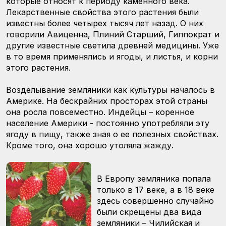
которые относят к периоду каменного века.
Лекарственные свойства этого растения были
известны более четырех тысяч лет назад. О них
говорили Авиценна, Плиний Старший, Гиппократ и
другие известные светила древней медицины. Уже
в то время применялись и ягоды, и листья, и корни
этого растения.
Возделывание земляники как культуры началось в
Америке. На бескрайних просторах этой страны
она росла повсеместно. Индейцы – коренное
население Америки - постоянно употребляли эту
ягоду в пищу, также зная о ее полезных свойствах.
Кроме того, она хорошо утоляла жажду.
В Европу земляника попала
только в 17 веке, а в 18 веке
здесь совершенно случайно
были скрещены два вида
земляники – Чилийская и