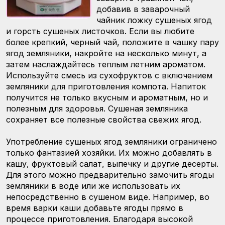
добавив в заварочный
чайник ложку сушеных ягод
и горсть сушеных листочков. Если вы любите
более крепкий, черный чай, положите в чашку пару
ягод земляники, накройте на несколько минут, а
затем наслаждайтесь теплым летним ароматом.
Используйте смесь из сухофруктов с включением
земляники для приготовления компота. Напиток
получится не только вкусным и ароматным, но и
полезным для здоровья. Сушеная земляника
сохраняет все полезные свойства свежих ягод.
Употребление сушеных ягод земляники ограничено
только фантазией хозяйки. Их можно добавлять в
кашу, фруктовый салат, выпечку и другие десерты.
Для этого можно предварительно замочить ягоды
земляники в воде или же использовать их
непосредственно в сушеном виде. Например, во
время варки каши добавьте ягоды прямо в
процессе приготовления. Благодаря высокой