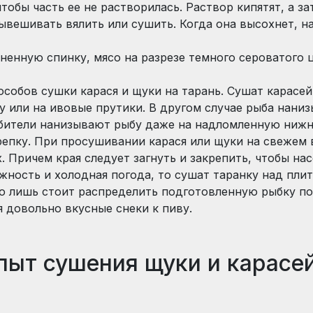
чтобы часть ее не растворилась. Раствор кипятят, а з
вешивать вялить или сушить. Когда она высохнет, н
енную спинку, мясо на разрезе темного сероватого 
особов сушки карася и щуки на тарань. Сушат карасей
 или на ивовые прутики. В другом случае рыба нани
юбители нанизывают рыбу даже на надломленную ниж
репку. При просушивании карася или щуки на свежем 
. Причем края следует загнуть и закрепить, чтобы нас
жность и холодная погода, то сушат таранку над плит
го лишь стоит распределить подготовленную рыбку п
 довольно вкусные снеки к пиву.
пыт сушения щуки и карасе