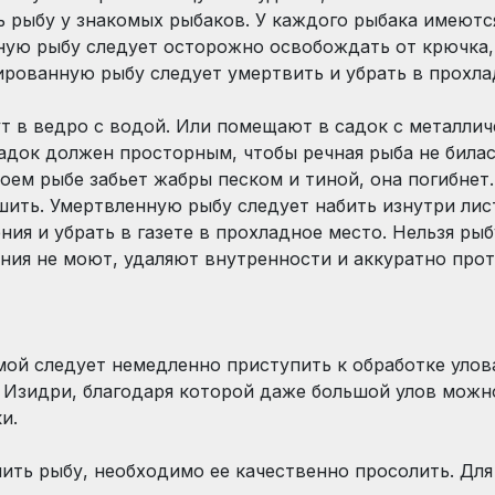
ь рыбу у знакомых рыбаков. У каждого рыбака имеютс
нную рыбу следует осторожно освобождать от крючка,
ированную рыбу следует умертвить и убрать в прохла
т в ведро с водой. Или помещают в садок с металлич
адок должен просторным, чтобы речная рыба не билась
боем рыбе забьет жабры песком и тиной, она погибне
ить. Умертвленную рыбу следует набить изнутри лис
ения и убрать в газете в прохладное место. Нельзя ры
ния не моют, удаляют внутренности и аккуратно прот
ой следует немедленно приступить к обработке улова
 Изидри, благодаря которой даже большой улов можн
и.
лить рыбу, необходимо ее качественно просолить. Для