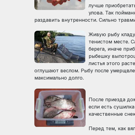
лучше приобретат
улова. Так пойма
раздавить внутренности. Сильно травм
Живую рыбу кладу
тенистом месте. С
берега, иначе при
рыбешку выпотрош
листья этого раст
оглушают веслом. Рыбу после умерщвле
максимально долго.
После приезда дом
если есть сушилка
качественные снек
Перед тем, как вя