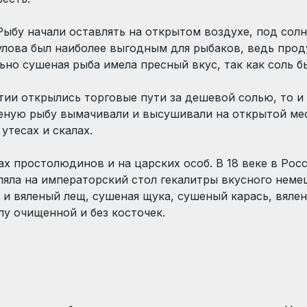
Рыбу начали оставлять на открытом воздухе, под солн
улова был наиболее выгодным для рыбаков, ведь прод
но сушеная рыба имела пресный вкус, так как соль бы
етии открылись торговые пути за дешевой солью, то 
еную рыбу вымачивали и высушивали на открытой мес
утесах и скалах.
ах простолюдинов и на царских особ. В 18 веке в Рос
яла на императорский стол гекалитры вкусного неме
 и вяленый лещ, сушеная щука, сушеный карась, вялен
у очищенной и без косточек.