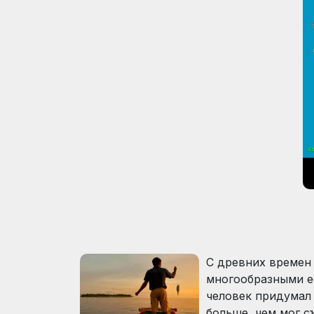
С древних времен 
многообразными е
человек придумал
больше, чем мог с