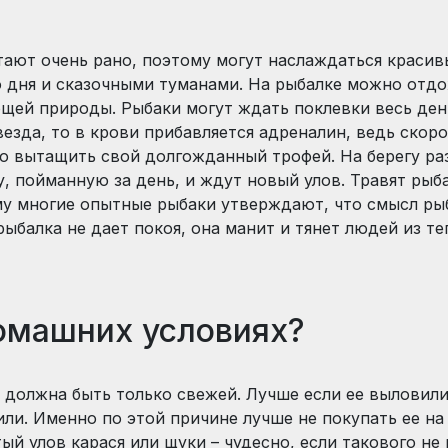
ают очень рано, поэтому могут наслаждаться красив
 дня и сказочными туманами. На рыбалке можно отдо
ей природы. Рыбаки могут ждать поклевки весь день
везда, то в крови прибавляется адреналин, ведь ско
о вытащить свой долгожданный трофей. На берегу раз
у, пойманную за день, и ждут новый улов. Травят ры
у многие опытные рыбаки утверждают, что смысл рыба
рыбалка не дает покоя, она манит и тянет людей из т
домашних условиях?
 должна быть только свежей. Лучше если ее выловили
ли. Именно по этой причине лучше не покупать ее на 
ый улов карася или щуки – чудесно, если такового не 