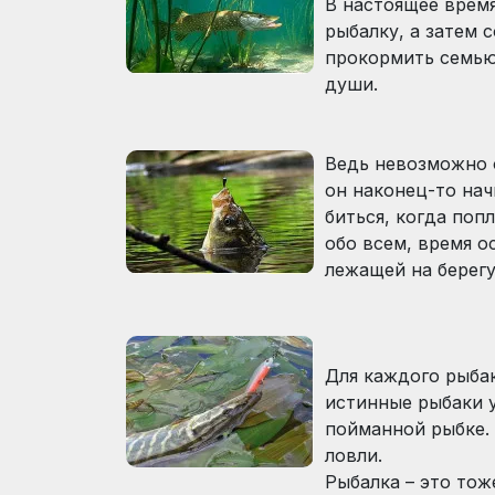
В настоящее время
рыбалку, а затем 
прокормить семью
души.
Ведь невозможно 
он наконец-то нач
биться, когда поп
обо всем, время о
лежащей на берегу
Для каждого рыбак
истинные рыбаки у
пойманной рыбке.
ловли.
Рыбалка – это тож