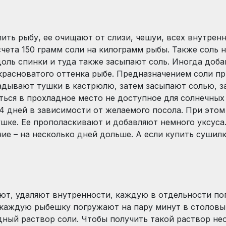
лить рыбу, ее очищают от слизи, чешуи, всех внутре
счета 150 грамм соли на килограмм рыбы. Также соль
оль спинки и туда также засыпают соль. Иногда доб
красноватого оттенка рыбе. Предназначением соли пр
ладывают тушки в кастрюлю, затем засыпают солью, 
иться в прохладное место не доступное для солнечных
14 дней в зависимости от желаемого посола. При это
ушке. Ее прополаскивают и добавляют немного уксус
ие – на несколько дней дольше. А если купить сушилк
оют, удаляют внутренности, каждую в отдельности п
каждую рыбешку погружают на пару минут в столовый
ный раствор соли. Чтобы получить такой раствор нео