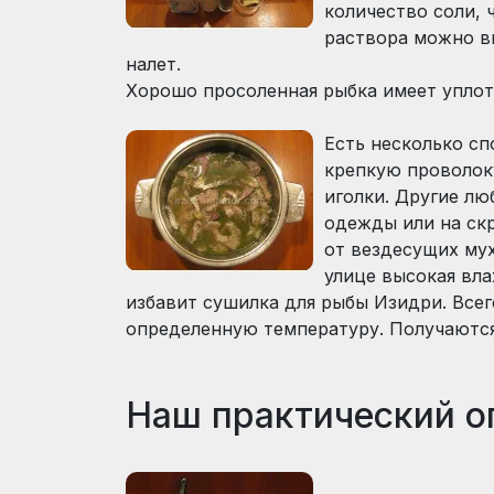
количество соли, 
раствора можно вы
налет.
Хорошо просоленная рыбка имеет уплотн
Есть несколько сп
крепкую проволоку
иголки. Другие л
одежды или на ск
от вездесущих мух
улице высокая вла
избавит сушилка для рыбы Изидри. Все
определенную температуру. Получаются
Наш практический о