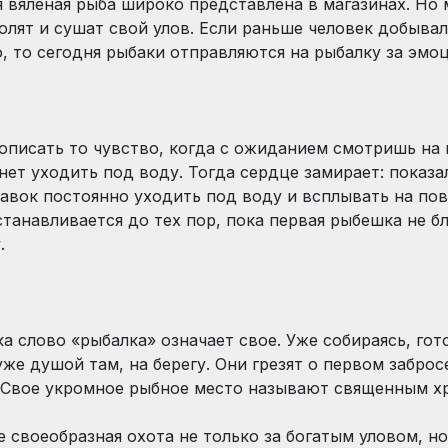
 вяленая рыба широко представлена в магазинах. Но 
солят и сушат свой улов. Если раньше человек добыва
, то сегодня рыбаки отправляются на рыбалку за эмо
описать то чувство, когда с ожиданием смотришь на
нет уходить под воду. Тогда сердце замирает: показа
лавок постоянно уходить под воду и всплывать на по
станавливается до тех пор, пока первая рыбешка не б
.
а слово «рыбалка» означает свое. Уже собираясь, го
же душой там, на берегу. Они грезят о первом заброс
 Свое укромное рыбное место называют священным х
е своеобразная охота не только за богатым уловом, 