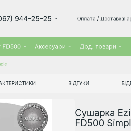
067) 944-25-25
Оплата / Доставка
Га
r FD500
Аксесуари
Дод. товари
mple
АКТЕРИСТИКИ
ВІДГУКИ
ВІД
Сушарка Ezi
FD500 Simp