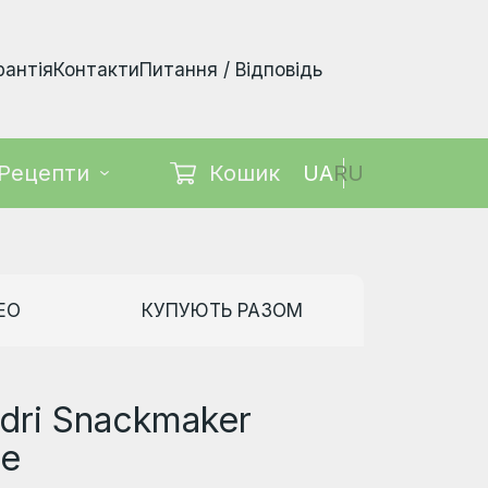
рантія
Контакти
Питання / Відповідь
Кошик
UA
RU
Рецепти
ЕО
КУПУЮТЬ РАЗОМ
dri Snackmaker
le