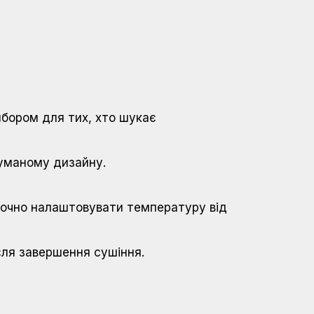
ибором для тих, хто шукає
думаному дизайну.
точно налаштовувати температуру від
сля завершення сушіння.