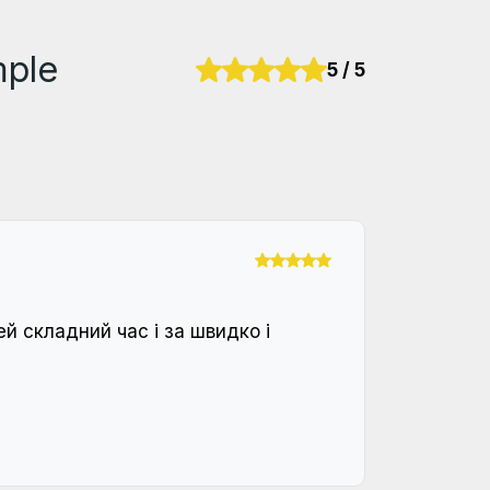
mple
5 / 5
й складний час і за швидко і