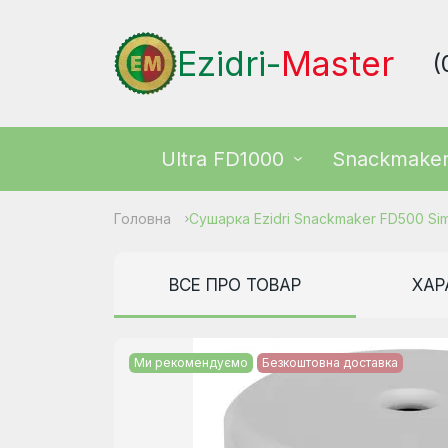
Ezidri-
Master
(
Ultra FD1000
Snackmake
Головна
Сушарка Ezidri Snackmaker FD500 Si
ВСЕ ПРО ТОВАР
ХАР
Ми рекомендуємо
Безкоштовна доставка