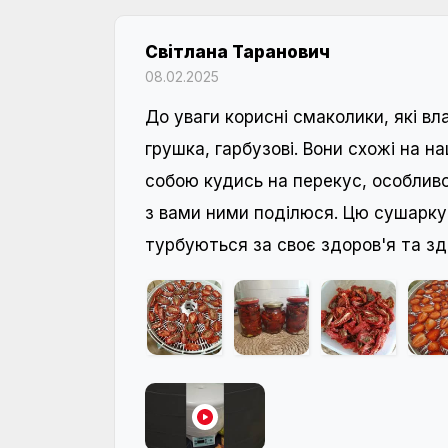
Світлана Таранович
08.02.2025
До уваги корисні смаколики, які вл
грушка, гарбузові. Вони схожі на н
собою кудись на перекус, особливо
з вами ними поділюся. Цю сушарку я
турбуються за своє здоров'я та здо