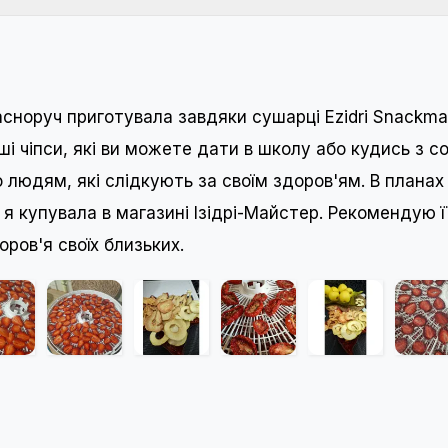
асноруч приготувала завдяки сушарці Ezidri Snackmak
аші чіпси, які ви можете дати в школу або кудись з с
 людям, які слідкують за своїм здоров'ям. В планах 
 купувала в магазині Ізідрі-Майстер. Рекомендую її
ров'я своїх близьких.