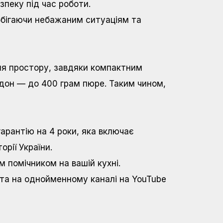
зпеку під час роботи.
обігаючи небажаним ситуаціям та
ння простору, завдяки компактним
іддон — до 400 грам пюре. Таким чином,
гарантію на 4 роки, яка включає
орії України.
м помічником на вашій кухні.
та на однойменному каналі на YouTube