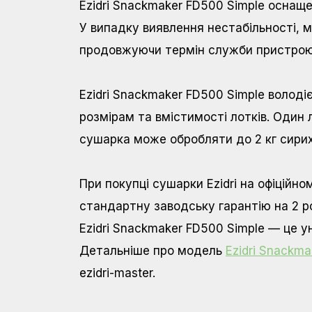
Ezidri Snackmaker FD500 Simple оснащ
У випадку виявлення нестабільності, 
продовжуючи термін служби пристрою
Ezidri Snackmaker FD500 Simple волод
розмірам та вмістимості лотків. Один 
сушарка може обробляти до 2 кг сирих
При покупці сушарки Ezidri на офіційно
стандартну заводську гарантію на 2 рок
Ezidri Snackmaker FD500 Simple — це у
Детальніше про модель
Ezidri Snackma
ezidri-master.