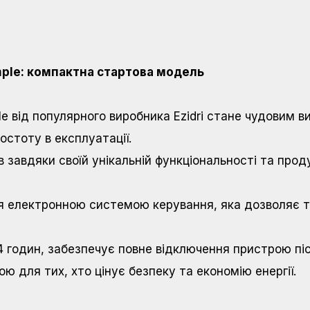
mple: компактна стартова модель
e від популярного виробника Ezidri стане чудовим в
остоту в експлуатації.
в завдяки своїй унікальній функціональності та про
ся електронною системою керування, яка дозволяє 
 годин, забезпечує повне відключення пристрою пі
 для тих, хто цінує безпеку та економію енергії.