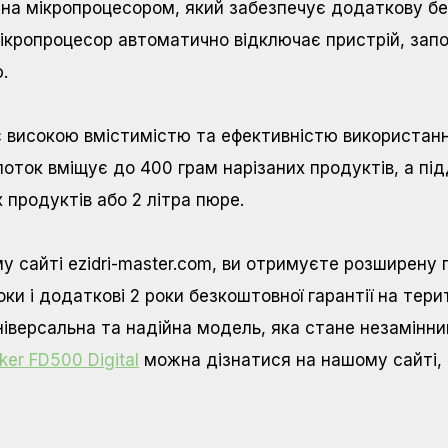
ена мікропроцесором, який забезпечує додаткову бе
мікропроцесор автоматично відключає пристрій, зап
.
іє високою вмістимістю та ефективністю використа
лоток вміщує до 400 грам нарізаних продуктів, а п
 продуктів або 2 літра пюре.
му сайті ezidri-master.com, ви отримуєте розширену 
и і додаткові 2 роки безкоштовної гарантії на терит
ніверсальна та надійна модель, яка стане незамінни
ker FD500 Digital
можна дізнатися на нашому сайті, 