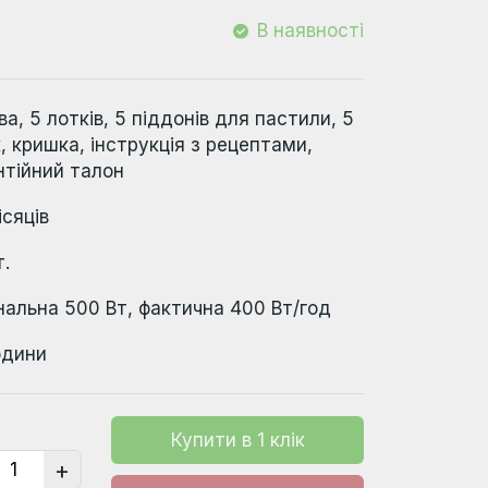
В наявності
ва, 5 лотків, 5 піддонів для пастили, 5
к, кришка, інструкція з рецептами,
нтійний талон
ісяців
т.
нальна 500 Вт, фактична 400 Вт/год
одини
Купити в 1 клік
+