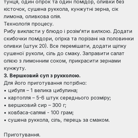
тунця, один огірок та один помідор, оливки без
кісточок, сушена руккола, кунжутні зерна, сік
лимона, оливкова олія.
Технологія процесу.
Рибу викласти у блюдо і розім'яти вилкою. Додати
скибочки помідори, огірка та порізані на половинки
оливки (штук 20). Все перемішати, додати щіпку
сушеної руколи, сіль до смаку. Заправити салат
олією з лимонним соком, прикрасити зернами
кунжуту.
3.
Вершковий суп з рукколою.
Для його приготування потрібно:
•
цибуля – 1 велика цибулина;
•
картопля – 5-6 штук середнього розміру;
• вершковий сир – 300 г;
•
ковбаса-салямі - 100 грам;
•
сушена руккола, сіль, перець за смаком.
Приготування.