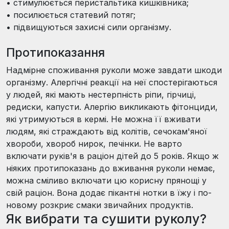
•
стимулюється перистальтика кишківника;
•
посилюється статевий потяг;
•
підвищуються захисні сили організму.
Протипоказання
Надмірне споживання руколи може завдати шкоди
організму. Алергічні реакції на неї спостерігаються
у людей, які мають нестерпність ріпи, гірчиці,
редиски, капусти. Алергію викликають фітонциди,
які утримуються в кермі. Не можна її вживати
людям, які страждають від колітів, сечокам'яної
хвороби, хвороб нирок, печінки. Не варто
включати руків'я в раціон дітей до 5 років. Якщо ж
ніяких протипоказань до вживання руколи немає,
можна сміливо включати цю корисну прянощі у
свій раціон. Вона додає пікантні нотки в їжу і по-
новому розкриє смаки звичайних продуктів.
Як вибрати та сушити руколу?