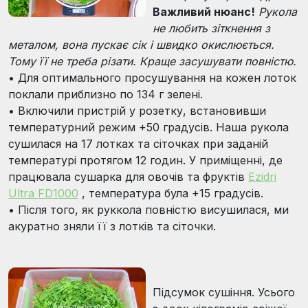
Важливий нюанс!
Рукола
не любить зіткнення з
металом, вона пускає сік і швидко окислюється.
Тому її не треба різати. Краще засушувати повністю.
•
Для оптимального просушування на кожен лоток
поклали приблизно по 134 г зелені.
•
Включили пристрій у розетку, встановивши
температурний режим +50 градусів. Наша рукола
сушилася на 17 лотках та сіточках при заданій
температурі протягом 12 годин. У приміщенні, де
працювала сушарка для овочів та фруктів
Ezidri
Ultra FD1000
, температура була +15 градусів.
•
Після того, як руккола повністю висушилася, ми
акуратно зняли її з лотків та сіточки.
Підсумок сушіння. Усього