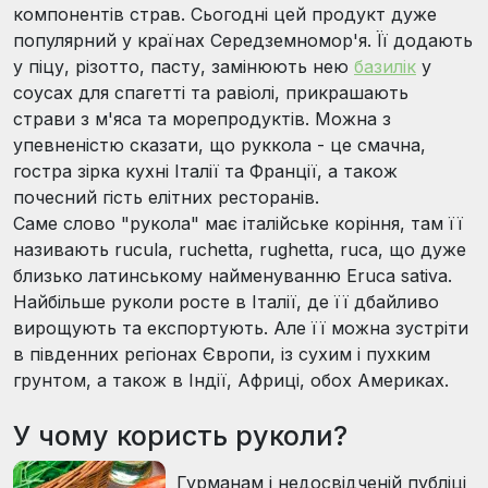
компонентів страв. Сьогодні цей продукт дуже
популярний у країнах Середземномор'я. Її додають
у піцу, різотто, пасту, замінюють нею
базилік
у
соусах для спагетті та равіолі, прикрашають
страви з м'яса та морепродуктів. Можна з
упевненістю сказати, що руккола - це смачна,
гостра зірка кухні Італії та Франції, а також
почесний гість елітних ресторанів.
Саме слово "рукола" має італійське коріння, там її
називають rucula, ruchetta, rughetta, ruca, що дуже
близько латинському найменуванню Eruca sativa.
Найбільше руколи росте в Італії, де її дбайливо
вирощують та експортують. Але її можна зустріти
в південних регіонах Європи, із сухим і пухким
грунтом, а також в Індії, Африці, обох Америках.
У чому користь руколи?
Гурманам і недосвідченій публіці