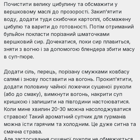
Почистити велику цибулину та обсмажити у
вершковому маслі до прозорості. Закип'ятити
воду, додати туди скибочки картоплі, обсмажену
цибулю та варити до готовності. Потім отриманий
бульйон покласти порізаний шматочками
вершковий сир. Дочекатися, поки сир плавиться,
зняти з вогню і за допомогою блендера збити масу
в суп-пюре.
Додати сіль, перець, порізану смужками ковбасу
салямі і знову поставити на вогонь. Прокип'ятити,
додати половину чайної ложечки сушеної руколи
(або до смаку), вимкнути вогонь, накрити суп
кришкою і залишити на півгодини настоюватися.
Коли мине хвилин 20-30 можна насолоджуватися
стравою! Такий ароматний супчик для гурманів
можна їсти гарячим та холодним. Це дуже ситна та
смачна страва.
Але застосування сушеної руколи не обмежується