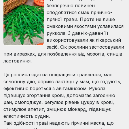
безперечно повинен
сподобатися смак гірчично-
пряної трави. Проте не лише
смаковими якостями уславилася
руккола. З давніх-давен її
використовували як лікарський
засіб. Сік рослини застосовували
при виразках, для позбавлення від мозолів, синців,
ластовиння.
Ця рослина здатна покращити травлення, має
сечогінну дію, сприяє лактації у мам, що годують,
ефективно бореться з авітамінозом. Рукола
підвищує згортання крові, допомагає загоєнню
ран, омолоджує, регулює рівень цукру в крові,
стимулює апетит, зміцнює міокард, підвищує
еластичність судин.
Такі здібності траві надають гірчичні масла, що