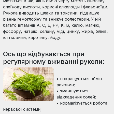
містяться в ній, які в свою чергу містять лінолеву,
олеїнову кислоти, корисні алкалоїди і флавоноїди.
Рукола виводить шлаки та токсини, підвищує
рівень гемоглобіну та знижує холестерин. У ній
багато вітамінів А, С, Е, РР, К, В, калію, магнію,
фосфору, натрію, селену, міді, цинку, жирів, білків,
клітковини, каротину, йоду.
Ось що відбувається при
регулярному вживанні руколи:
•
покращується обмін
речовин;
•
зменшуються
відкладення солей;
•
нормалізується робота
нервової системи;