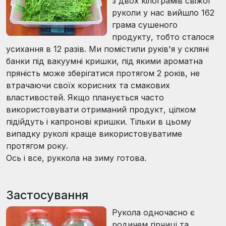
з двох кілограмів свіжої
руколи у нас вийшло 162
грама сушеного
продукту, тобто сталося
усихання в 12 разів. Ми помістили руків'я у скляні
банки під вакуумні кришки, під якими ароматна
пряність може зберігатися протягом 2 років, не
втрачаючи своїх корисних та смакових
властивостей. Якщо планується часто
використовувати отриманий продукт, цілком
підійдуть і капронові кришки. Тільки в цьому
випадку руколі краще використовуватиме
протягом року.
Ось і все, руккола на зиму готова.
Застосування
Рукола одночасно є
родичем гірчиці та