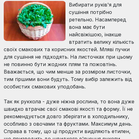
Вибирати руків'я для
сушіння потрібно
ретельно. Насамперед
вона має бути
найсвіжішою, інакше
втратить велику кількість
своїх смакових та корисних якостей. Мляві пучки
для сушіння не підходять. На листочках при цьому
не повинно бути жодних плям та пожовтінь.
Вважається, що чим менше за розміром листочки,
тим гіршими вони будуть. Тому вибір залежить від
особистих смакових уподобань.
Так як руккола - дуже ніжна рослина, то вона дуже
швидко втрачає свої смакові якості та форму. Її не
рекомендується довго зберігати в холодильнику,
особливо з овочами та фруктами. Максимум день.
Справа в тому, що ці продукти виділяють етилен,
що призводить до швидкого в'янення руколи.