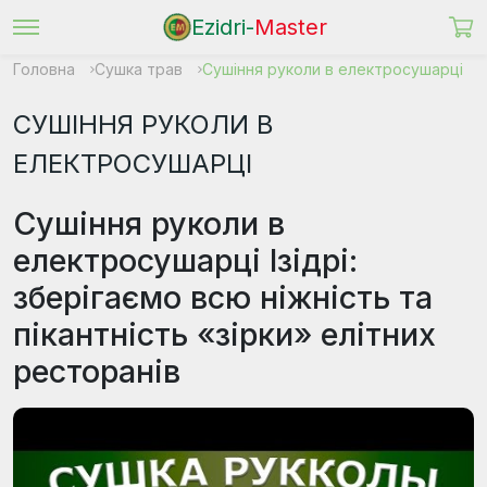
Ezidri-
Master
Головна
Сушка трав
Сушіння руколи в електросушарці
СУШІННЯ РУКОЛИ В
ЕЛЕКТРОСУШАРЦІ
Сушіння руколи в
електросушарці Ізідрі:
зберігаємо всю ніжність та
пікантність «зірки» елітних
ресторанів