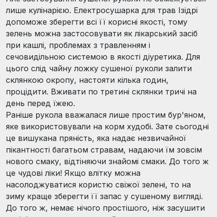
лише кулінарією. Електросушарка для трав Ізідрі
допоможе зберегти всі її корисні якості, тому
зелень можна застосовувати як лікарський засіб
при кашлі, проблемах з травленням і
сечовидільною системою в якості діуретика. Для
цього слід чайну ложку сушеної руколи залити
склянкою окропу, настояти кілька годин,
процідити. Вживати по третині склянки тричі на
день перед їжею.
Раніше рукола вважалася лише простим бур'яном,
яке використовували на корм худобі. Зате сьогодні
це вишукана пряність, яка надає незвичайної
пікантності багатьом стравам, надаючи їм зовсім
нового смаку, відтіняючи знайомі смаки. До того ж
це чудові ліки! Якщо влітку можна
насолоджуватися користю свіжої зелені, то на
зиму краще зберегти її запас у сушеному вигляді.
До того ж, немає нічого простішого, ніж засушити