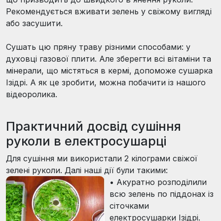
Рекомендується вживати зелень у свіжому вигляді
або засушити.
Сушать цю пряну траву різними способами: у
духовці газової плити. Але зберегти всі вітаміни та
мінерали, що містяться в кермі, допоможе сушарка
Ізідрі. А як це зробити, можна побачити із нашого
відеоролика.
Практичний досвід сушіння
руколи в електросушарці
Для сушіння ми використали 2 кілограми свіжої
зелені руколи. Далі наші дії були такими:
•
Акуратно розподілили
всю зелень по піддонах із
сіточками
електросушарки Ізідрі.