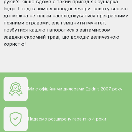
руків'я, якщо вдома є такий прилад як сушарка
Ізідрі. І тоді в зимові холодні вечори, сльоту весняні
дні можна не тільки насолоджуватися прекрасними
пряними стравами, але і зміцнити імунітет,
позбутися кашлю і впоратися з авітамінозом
завдяки скромній траві, що володіє величезною
користю!
Ми є офіційними дилерами Ezidri з 2007 року
Надаємо розширену гарантію 4 роки