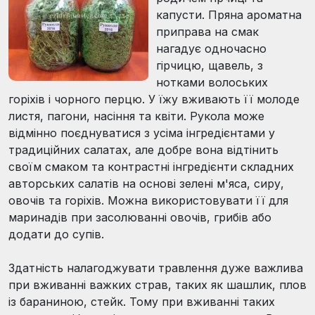
капусти. Пряна ароматна
приправа на смак
нагадує одночасно
гірчицю, щавель, з
нотками волоських
горіхів і чорного перцю. У їжу вживають її молоде
листя, пагони, насіння та квіти. Рукола може
відмінно поєднуватися з усіма інгредієнтами у
традиційних салатах, але добре вона відтінить
своїм смаком та контрастні інгредієнти складних
авторських салатів на основі зелені м'яса, сиру,
овочів та горіхів. Можна використовувати її для
маринадів при засолюванні овочів, грибів або
додати до супів.
Здатність налагоджувати травлення дуже важлива
при вживанні важких страв, таких як шашлик, плов
із бараниною, стейк. Тому при вживанні таких