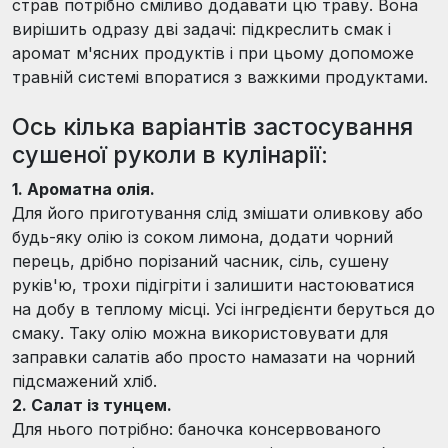
страв потрібно сміливо додавати цю траву. Вона
вирішить одразу дві задачі: підкреслить смак і
аромат м'ясних продуктів і при цьому допоможе
травній системі впоратися з важкими продуктами.
Ось кілька варіантів застосування
сушеної руколи в кулінарії:
1.
Ароматна олія.
Для його приготування слід змішати оливкову або
будь-яку олію із соком лимона, додати чорний
перець, дрібно порізаний часник, сіль, сушену
руків'ю, трохи підігріти і залишити настоюватися
на добу в теплому місці. Усі інгредієнти беруться до
смаку. Таку олію можна використовувати для
заправки салатів або просто намазати на чорний
підсмажений хліб.
2.
Салат із тунцем.
Для нього потрібно: баночка консервованого