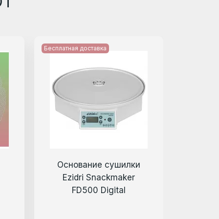
ЮТ
Бесплатная доставка
Основание сушилки
Удалит
Ezidri Snackmaker
яб
FD500 Digital
C