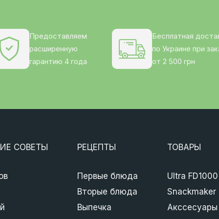
Предоставляем
Бесплатная доста
расширенную
по Украине при зак
гарантию 4 года
от 2 500 грн
ИЕ СОВЕТЫ
РЕЦЕПТЫ
ТОВАРЫ
ов
Первые блюда
Ultra FD1000
Вторые блюда
Snackmaker
й
Выпечка
Акссесуары