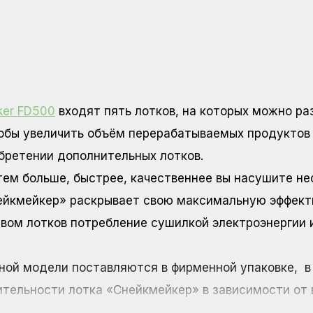
er FD500
входят пять лотков, на которых можно ра
обы увеличить объём перерабатываемых продуктов 
обретении дополнительных лотков.
 тем больше, быстрее, качественнее вы насушите н
ейкмейкер» раскрывает свою максимальную эффекти
твом лотков потребление сушилкой электроэнергии
ной модели поставляются в фирменной упаковке, в 
тельности лотка «Снейкмейкер» в зависимости от 
учае показатели могут отличаться, так как на вмес