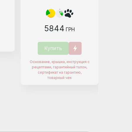
5844
ГРН
Купить
К
Основание, крышка, инструкция с
рецептами, гарантийный талон,
сертификат на гарантию,
товарный чек