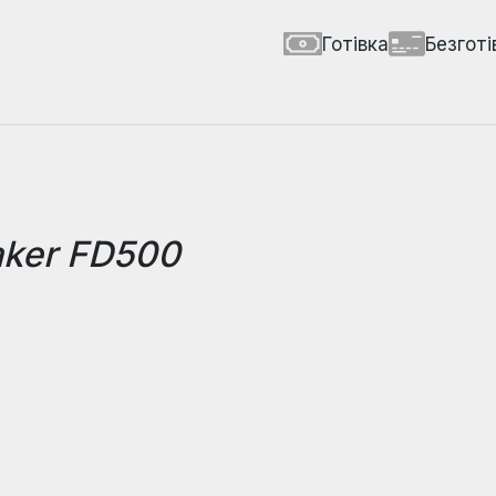
Готівка
Безготі
aker FD500