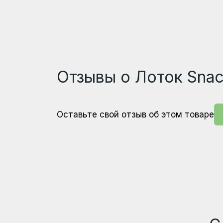
толщина нарез
450
Дыня
Отзывы о Лоток Sna
гр.
450
Чеснок
гр.
422
Оставьте свой отзыв об этом товаре
Кабачки
гр.
414
Баклажаны
гр.
399
Помидоры
гр.