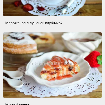
Мороженое с сушеной клубникой
Манный пудинг